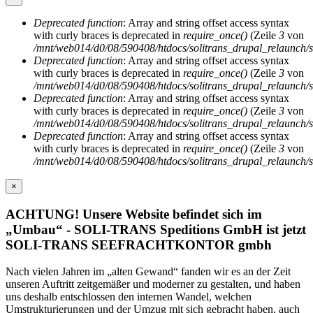
Deprecated function
: Array and string offset access syntax
Fehlermeldung
with curly braces is deprecated in
require_once()
(Zeile
3
von
/mnt/web014/d0/08/590408/htdocs/solitrans_drupal_relaunch/sit
Deprecated function
: Array and string offset access syntax
with curly braces is deprecated in
require_once()
(Zeile
3
von
/mnt/web014/d0/08/590408/htdocs/solitrans_drupal_relaunch/sit
...zu Land
Deprecated function
: Array and string offset access syntax
with curly braces is deprecated in
require_once()
(Zeile
3
von
/mnt/web014/d0/08/590408/htdocs/solitrans_drupal_relaunch/sit
Deprecated function
: Array and string offset access syntax
with curly braces is deprecated in
require_once()
(Zeile
3
von
/mnt/web014/d0/08/590408/htdocs/solitrans_drupal_relaunch/sit
×
ACHTUNG! Unsere Website befindet sich im
„Umbau“ - SOLI-TRANS Speditions GmbH ist jetzt
SOLI-TRANS SEEFRACHTKONTOR gmbh
Nach vielen Jahren im „alten Gewand“ fanden wir es an der Zeit
unseren Auftritt zeitgemäßer und moderner zu gestalten, und haben
uns deshalb entschlossen den internen Wandel, welchen
Umstrukturierungen und der Umzug mit sich gebracht haben, auch