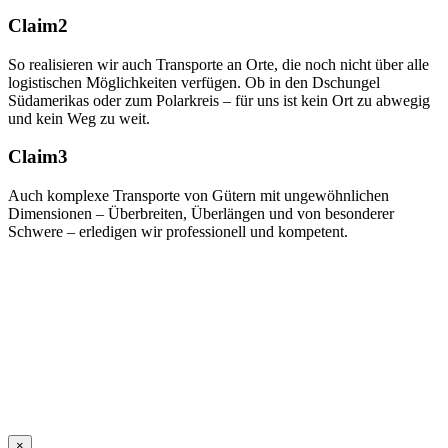
Claim2
So realisieren wir auch Transporte an Orte, die noch nicht über alle
logistischen Möglichkeiten verfügen. Ob in den Dschungel
Südamerikas oder zum Polarkreis – für uns ist kein Ort zu abwegig
und kein Weg zu weit.
Claim3
Auch komplexe Transporte von Gütern mit ungewöhnlichen
Dimensionen – Überbreiten, Überlängen und von besonderer
Schwere – erledigen wir professionell und kompetent.
Wir sind Ihr Transportpartner für alle,
auch die besonderen Fälle!
Fragen Sie uns, Sie sind herzlich
willkommen!
×